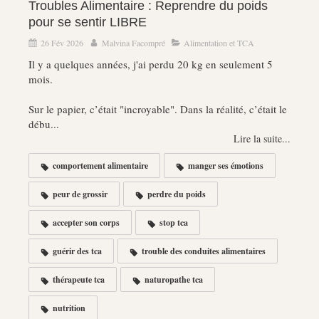
Troubles Alimentaire : Reprendre du poids
pour se sentir LIBRE
26 Fév 2026
Malvina Facompré
Alimentation et TCA
Il y a quelques années, j'ai perdu 20 kg en seulement 5
mois.
Sur le papier, c’était "incroyable". Dans la réalité, c’était le
débu...
Lire la suite...
comportement alimentaire
manger ses émotions
peur de grossir
perdre du poids
accepter son corps
stop tca
guérir des tca
trouble des conduites alimentaires
thérapeute tca
naturopathe tca
nutrition