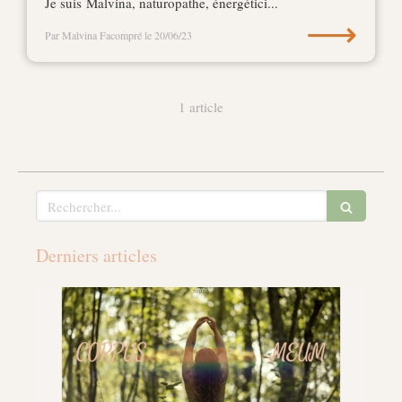
Je suis Malvina, naturopathe, énergétici...
⟶
Par Malvina Facompré
le 20/06/23
1 article
Rechercher
Derniers articles