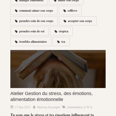
manger sainement
aimer son corps
comment aimer son corps
selflove
prendre soin de son corps
accepter son corps
prendre soin de soi
stoptca
troubles alimentaires
tca
Atelier Gestion du stress, des émotions,
alimentation émotionnelle
17 Sep 2025
Malvina Facompré
Alimentation et TCA
Tu sens que le stress et tes émotions influencent ta