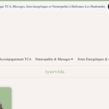
ique TCA, Massages, Soin énergétiques et Naturopathie à Hallennes Lez Haubourdin
Accompagnement TCA
Naturopathie & Massages
Soins Energétiques &
Ayurvéda