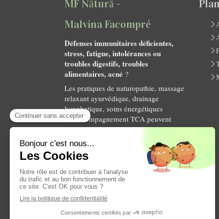
MF Nāturā -
Plan
Malvina Facompré
Défenses immunitaires déficientes,
stress, fatigue, intolérances ou
troubles digestifs, troubles
alimentaires, acné
?
Les pratiques de naturopathie, massage
relaxant ayurvédique, drainage
lymphatique, soins énergétiques
ou accompagnement TCA peuvent
vous aider.
Prenez rendez-vous avec Malvina
Facompré.