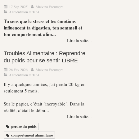
17 Sep 2025
Malvina Facompré
Alimentation et TCA
Tu sens que le stress et tes émotions
influencent ta digestion, ton sommeil et
ton comportement alim...
Lire la suite...
Troubles Alimentaire : Reprendre
du poids pour se sentir LIBRE
26 Fév 2026
Malvina Facompré
Alimentation et TCA
Il y a quelques années, j'ai perdu 20 kg en
seulement 5 mois.
Sur le papier, c’était "incroyable". Dans la
réalité, c’était le débu...
Lire la suite...
perdre du poids
comportement alimentaire