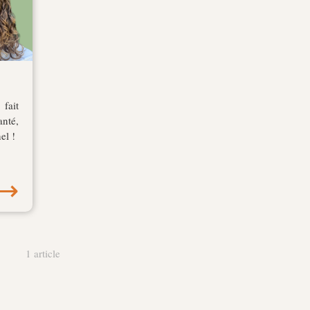
 fait
anté,
el !
⟶
1 article