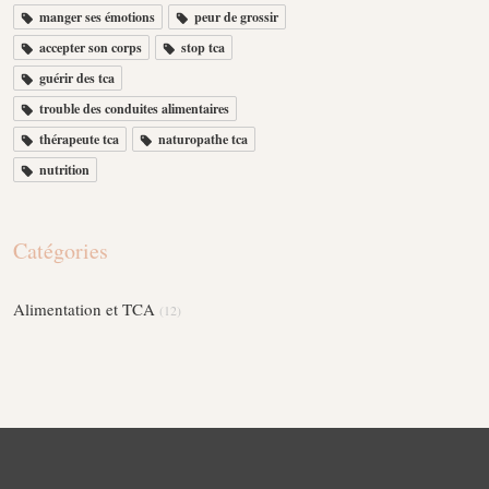
manger ses émotions
peur de grossir
accepter son corps
stop tca
guérir des tca
trouble des conduites alimentaires
thérapeute tca
naturopathe tca
nutrition
Catégories
Alimentation et TCA
(12)